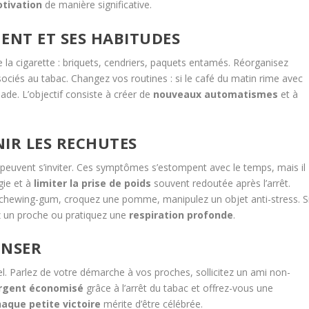
otivation
de manière significative.
NT ET SES HABITUDES
e la cigarette : briquets, cendriers, paquets entamés. Réorganisez
ociés au tabac. Changez vos routines : si le café du matin rime avec
de. L’objectif consiste à créer de
nouveaux automatismes
et à
NIR LES RECHUTES
peuvent s’inviter. Ces symptômes s’estompent avec le temps, mais il
gie et à
limiter la prise de poids
souvent redoutée après l’arrêt.
chewing-gum, croquez une pomme, manipulez un objet anti-stress. S
ez un proche ou pratiquez une
respiration profonde
.
ENSER
el. Parlez de votre démarche à vos proches, sollicitez un ami non-
rgent économisé
grâce à l’arrêt du tabac et offrez-vous une
aque petite victoire
mérite d’être célébrée.