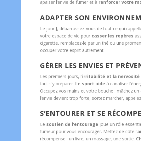
apaiser l’envie de fumer et à
renforcer votre m
ADAPTER SON ENVIRONNEME
Le jour J, débarrassez-vous de tout ce qui rappell
votre espace de vie pour
casser les repères
ass
cigarette, remplacez-le par un thé ou une promena
occuper votre esprit autrement.
GÉRER LES ENVIES ET PRÉVE
Les premiers jours, l’
irritabilité et la nervosité
faut s’y préparer.
Le sport aide
à canaliser l’éner
Occupez vos mains et votre bouche : mâchez un 
l’envie devient trop forte, sortez marcher, appel
S’ENTOURER ET SE RÉCOMP
Le
soutien de l’entourage
joue un rôle essenti
fumeur pour vous encourager. Mettez de côté l’
a
récompense : un livre, un massage, une sortie.
Ch