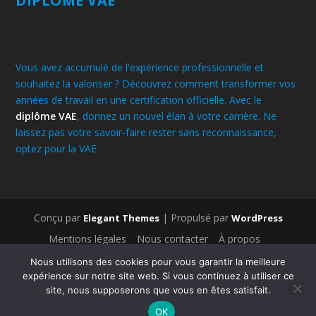
DIPLÔME VAE
Vous avez accumulé de l'expérience professionnelle et
souhaitez la valoriser ? Découvrez comment transformer vos
années de travail en une certification officielle. Avec le
diplôme VAE
, donnez un nouvel élan à votre carrière. Ne
laissez pas votre savoir-faire rester sans reconnaissance,
optez pour la VAE
.
Conçu par
| Propulsé par
Elegant Themes
WordPress
Mentions légales
Nous contacter
À propos
Médecines traditionnelles
Bien-être
Nous utilisons des cookies pour vous garantir la meilleure
Médecines alternatives
Législation & administration
expérience sur notre site web. Si vous continuez à utiliser ce
Nos derniers articles
Bien-être
Fitness et Minceur
site, nous supposerons que vous en êtes satisfait.
Lifestyle
Médecines alternatives
Médecines traditionnelles
OK