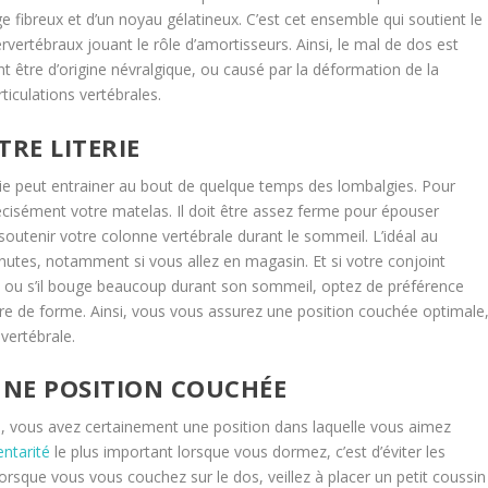
 fibreux et d’un noyau gélatineux. C’est cet ensemble qui soutient le
vertébraux jouant le rôle d’amortisseurs. Ainsi, le mal de dos est
t être d’origine névralgique, ou causé par la déformation de la
ticulations vertébrales.
TRE LITERIE
ie peut entrainer au bout de quelque temps des lombalgies. Pour
s précisément votre matelas. Il doit être assez ferme pour épouser
outenir votre colonne vertébrale durant le sommeil. L’idéal au
nutes, notamment si vous allez en magasin. Et si votre conjoint
, ou s’il bouge beaucoup durant son sommeil, optez de préférence
 de forme. Ainsi, vous vous assurez une position couchée optimale
 vertébrale.
NNE POSITION COUCHÉE
ôté, vous avez certainement une position dans laquelle vous aimez
entarité
le plus important lorsque vous dormez, c’est d’éviter les
orsque vous vous couchez sur le dos, veillez à placer un petit coussin