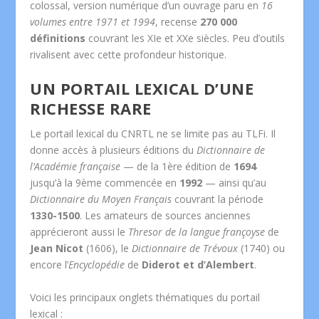
colossal, version numérique d’un ouvrage paru en
16
volumes entre 1971 et 1994
, recense
270 000
définitions
couvrant les XIe et XXe siècles. Peu d’outils
rivalisent avec cette profondeur historique.
UN PORTAIL LEXICAL D’UNE
RICHESSE RARE
Le portail lexical du CNRTL ne se limite pas au TLFi. Il
donne accès à plusieurs éditions du
Dictionnaire de
l’Académie française
— de la 1ère édition de
1694
jusqu’à la 9ème commencée en
1992
— ainsi qu’au
Dictionnaire du Moyen Français
couvrant la période
1330-1500
. Les amateurs de sources anciennes
apprécieront aussi le
Thresor de la langue françoyse
de
Jean Nicot
(1606), le
Dictionnaire de Trévoux
(1740) ou
encore l’
Encyclopédie
de
Diderot et d’Alembert
.
Voici les principaux onglets thématiques du portail
lexical :