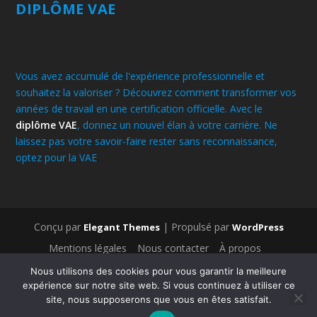
DIPLÔME VAE
Vous avez accumulé de l'expérience professionnelle et
souhaitez la valoriser ? Découvrez comment transformer vos
années de travail en une certification officielle. Avec le
diplôme VAE
, donnez un nouvel élan à votre carrière. Ne
laissez pas votre savoir-faire rester sans reconnaissance,
optez pour la VAE
.
Conçu par
| Propulsé par
Elegant Themes
WordPress
Mentions légales
Nous contacter
À propos
Médecines traditionnelles
Bien-être
Nous utilisons des cookies pour vous garantir la meilleure
Médecines alternatives
Législation & administration
expérience sur notre site web. Si vous continuez à utiliser ce
Nos derniers articles
Bien-être
Fitness et Minceur
site, nous supposerons que vous en êtes satisfait.
Lifestyle
Médecines alternatives
Médecines traditionnelles