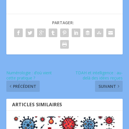
PARTAGER:
Numérologie : d’où vient
TDAH et intelligence : au-
cette pratique ?
delà des idées reçues
PRÉCÉDENT
SUIVANT
ARTICLES SIMILAIRES