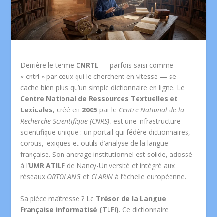
Derrière le terme
CNRTL
— parfois saisi comme
« cntrl » par ceux qui le cherchent en vitesse — se
cache bien plus qu’un simple dictionnaire en ligne. Le
Centre National de Ressources Textuelles et
Lexicales
, créé en
2005
par le
Centre National de la
Recherche Scientifique (CNRS)
, est une infrastructure
scientifique unique : un portail qui fédère dictionnaires,
corpus, lexiques et outils d’analyse de la langue
française. Son ancrage institutionnel est solide, adossé
à l’
UMR ATILF
de Nancy-Université et intégré aux
réseaux
ORTOLANG
et
CLARIN
à l’échelle européenne.
Sa pièce maîtresse ? Le
Trésor de la Langue
Française informatisé (TLFi)
. Ce dictionnaire